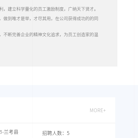
福利，建立科学量化的员工激励制度，广纳天下贤才。
制，做到唯才是举，才尽其用，在公司获得成功的的同
。
助，不断完善企业的精神文化追求，为员工创造家的温
MORE+
市
-
兰考县
招聘人数：
5