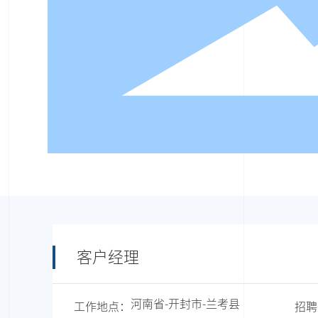
客户经理
河南省
-
开封市
-
兰考县
工作地点：
招聘